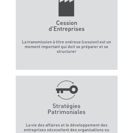
La transmission familiale
L’immobilier
La fiscalité des entreprises / corporate
La fiscalité des particuliers et du dirigeant
Cession
d'Entreprises
Taxe foncière
Contrôle fiscal
La transmission à titre onéreux (cession) est un
moment important qui doit se préparer et se
Baux commerciaux
structurer
Nos accompagnements
Structuration juridique et fiscale
Acquisition immobilière
Baux commerciaux
Pacte d’associés
Stratégies
L’esprit Ambroise avocat
Patrimoniales
L’équipe
La vie des affaires et le développement des
Notre façon de travailler
entreprises nécessitent des organisations ou