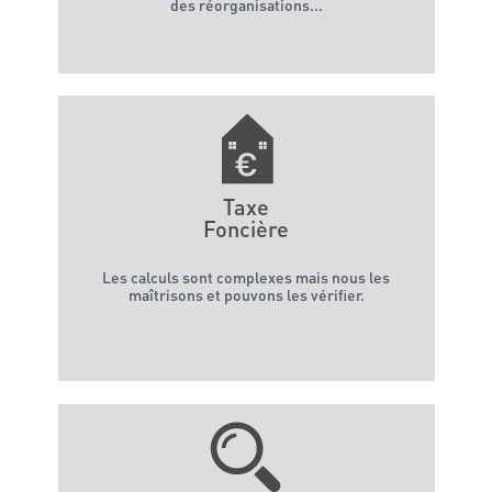
des réorganisations...
Le cabinet
Ressources
Je vérifie ma taxe foncière
Contact
Taxe
Foncière
Les calculs sont complexes mais nous les
maîtrisons et pouvons les vérifier.