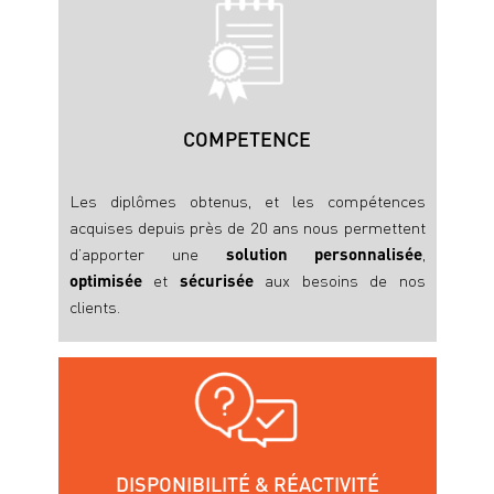
La transmission familiale
L’immobilier
La fiscalité des entreprises / corporate
La fiscalité des particuliers et du dirigeant
Taxe foncière
COMPETENCE
Contrôle fiscal
Baux commerciaux
Les diplômes obtenus, et les compétences
Nos accompagnements
acquises depuis près de 20 ans nous permettent
d’apporter une
solution personnalisée
,
Structuration juridique et fiscale
optimisée
et
sécurisée
aux besoins de nos
Acquisition immobilière
clients.
Baux commerciaux
Pacte d’associés
L’esprit Ambroise avocat
L’équipe
Notre façon de travailler
DISPONIBILITÉ & RÉACTIVITÉ