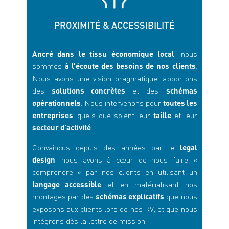
PROXIMITÉ & ACCESSIBILITÉ
Ancré dans le tissu économique local
, nous
sommes
à l’écoute des besoins de nos clients
.
Nous avons une vision pragmatique, apportons
des
solutions concrètes
et des
schémas
opérationnels
. Nous intervenons pour
toutes les
entreprises
, quels que soient leur
taille
et leur
secteur d’activité
.
Convaincus depuis des années par le
legal
design
, nous avons à cœur de nous faire «
comprendre » par nos clients en utilisant un
langage accessible
et en matérialisant nos
montages par des
schémas explicatifs
que nous
exposons aux clients lors de nos RV, et que nous
intégrons dès la lettre de mission.