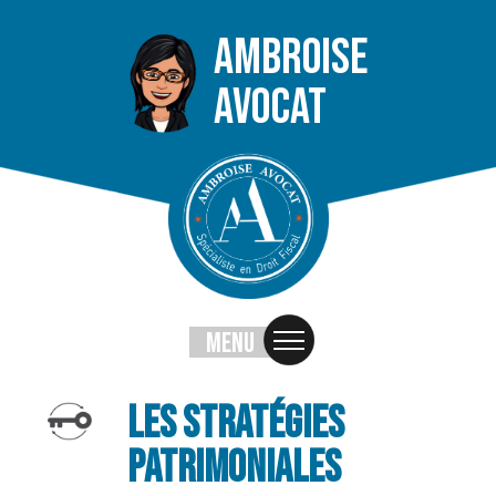
AMBROISE
AVOCAT
MENU
Nos expertises
Cession d’entreprises
Les stratégies
Stratégies patrimoniales
patrimoniales
La holding