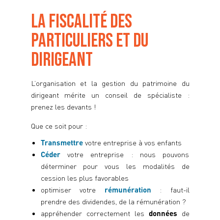
La transmission familiale
L’immobilier
LA FISCALITÉ DES
La fiscalité des entreprises / corporate
La fiscalité des particuliers et du dirigeant
PARTICULIERS ET DU
Taxe foncière
DIRIGEANT
Contrôle fiscal
Baux commerciaux
L’organisation et la gestion du patrimoine du
dirigeant mérite un conseil de spécialiste :
Nos accompagnements
prenez les devants !
Structuration juridique et fiscale
Que ce soit pour :
Acquisition immobilière
Transmettre
votre entreprise à vos enfants
Baux commerciaux
Céder
votre entreprise : nous pouvons
Pacte d’associés
déterminer pour vous les modalités de
cession les plus favorables
L’esprit Ambroise avocat
optimiser votre
rémunération
: faut-il
L’équipe
prendre des dividendes, de la rémunération ?
Notre façon de travailler
appréhender correctement les
données
de